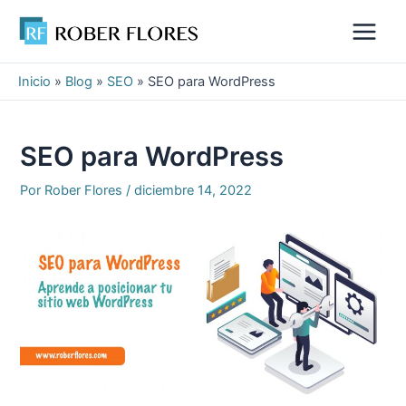
Ir
al
Main
contenido
Menu
Inicio
»
Blog
»
SEO
»
SEO para WordPress
SEO para WordPress
Por
Rober Flores
/
diciembre 14, 2022