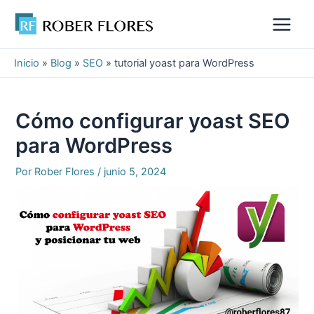
Ir
al
Main
contenido
Menu
Inicio
»
Blog
»
SEO
»
tutorial yoast para WordPress
Cómo configurar yoast SEO
para WordPress
Por
Rober Flores
/
junio 5, 2024