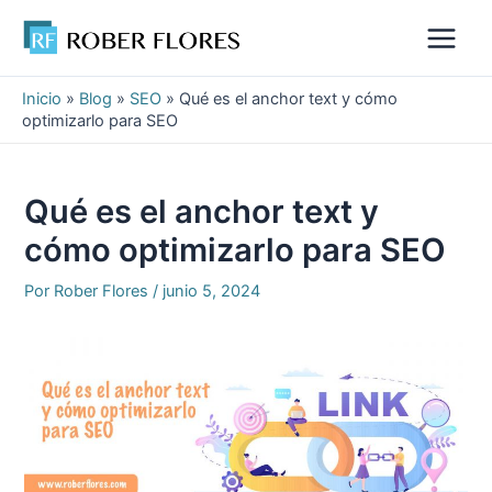
Ir
al
Main
contenido
Menu
Inicio
»
Blog
»
SEO
»
Qué es el anchor text y cómo
optimizarlo para SEO
Qué es el anchor text y
cómo optimizarlo para SEO
Por
Rober Flores
/
junio 5, 2024