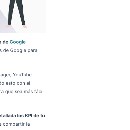
io de
Google
es de Google para
nager, YouTube
do esto con el
ra que sea más fácil
tallada los KPI de tu
e compartir la